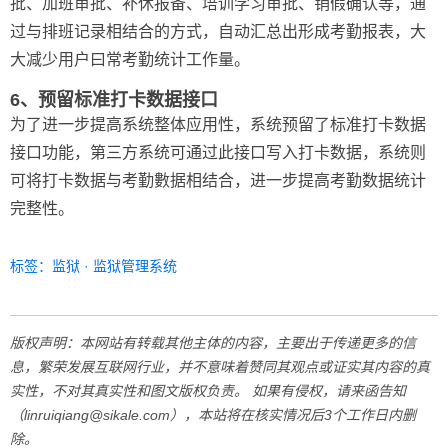
批、加班审批、补休报备、培训学习审批、销假确认等，通
过与排班记录相结合的方式，自动汇总出形成考勤报表，大
大减少用户曰常考勤统计工作量。
6、预留标准打卡数据接口
为了进一步提高系统整体应用性，系统预留了标准打卡数据
接口功能，第三方系统可通过此接口写入打卡数据，系统则
可将打卡数据与考勤數据相结合，进一步提高考勤数据统计
完整性。
标签：
监狱
·
监狱管理系统
版权声明：本网站有转载其他主体的内容，主要出于传递更多的信
息，繁荣发展互联网行业，并不意味着赞同其观点或证实其内容的真
实性，不对其真实性和图文版权负责。 如果有侵权，请来函告知
（linruiqiang@sikale.com），本站将在核实情况后3个工作日内删
除。