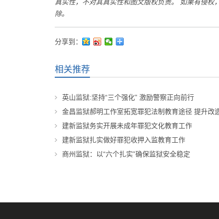
真实性，不对其真实性和图文版权负责。 如果有侵权，请来函告
除。
分享到：
相关推荐
英山监狱:坚持“三个强化” 激励警察正向前行
金昌监狱郝明工作室拓宽罪犯法制教育途径 提升改
建新监狱务实开展未成年罪犯文化教育工作
建新监狱扎实做好罪犯收押入监教育工作
商州监狱：以“六个扎实”确保监狱安全稳定