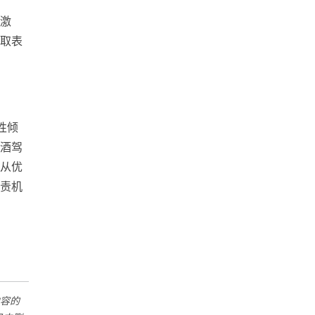
激
取表
性倾
酒驾
从优
责机
容的