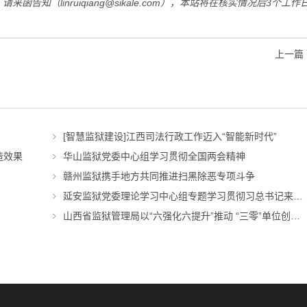
知（linruiqiang@sikale.com），本站将在核实情况后3个工作
上一篇
[智慧监狱建设]江西司法行政工作迈入“智能新时代”
造效果
华山监狱党委中心组学习贯彻全国两会精神
赣州监狱携手地方共同推进扫黑除恶专项斗争
延安监狱党委理论学习中心组专题学习贯彻习总书记来陕考察重要讲话
山西省监狱管理局以“六强化六提升”推动 “三零”单位创建扎实开展