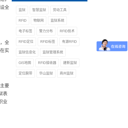
设全
监狱
智慧监狱
劳动工具
RFID
物联网
监狱系统
电子标签
警力分布
RFID技术
RFID定位
RFID标签
有源RFID
，全
在实
监狱信息化
监狱管理系统
GIS地图
RFID接收器
建新监狱
定位腕带
华山监狱
商州监狱
主要
狱表
职业