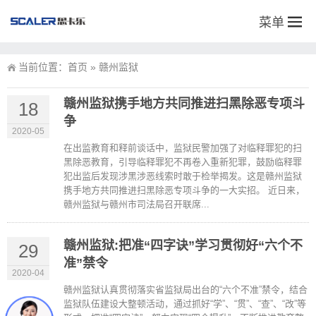
菜单
当前位置：
首页
»
赣州监狱
赣州监狱携手地方共同推进扫黑除恶专项斗
18
争
2020-05
在出监教育和释前谈话中，监狱民警加强了对临释罪犯的扫
黑除恶教育，引导临释罪犯不再卷入重新犯罪，鼓励临释罪
犯出监后发现涉黑涉恶线索时敢于检举揭发。这是赣州监狱
携手地方共同推进扫黑除恶专项斗争的一大实招。 近日来，
赣州监狱与赣州市司法局召开联席...
赣州监狱:把准“四字诀”学习贯彻好“六个不
29
准”禁令
2020-04
赣州监狱认真贯彻落实省监狱局出台的“六个不准”禁令，结合
监狱队伍建设大整顿活动，通过抓好“学”、“贯”、“查”、“改”等