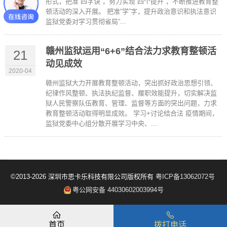
形式，把准“四字诀”，努力实现“四个提升”，不断推进教育整
顿活动的深入开展。 把准“学”字，提升政治意识和执法意识
监狱党委对学习贯彻省局“...
赣州监狱运用“6+6”结合法力求教育整顿活
21
动见成效
2020-04
赣州监狱大力开展教育整顿活动，突出抓好政治思想引领、
纪律作风整顿、执法执纪监督、履职效能提升，切实解决监
狱人民警察队伍教育、管理、监督等方面的突出问题，力求
教育整顿活动取得明显成效。 学习+讨论结合法 疫情期间，
监狱党委中心组分散开展学习中央、...
©2013-2026 深圳市思卡乐科技有限公司版权所有
粤ICP备13062072号
粤公网安备 44030602003994号
首页
拨打电话