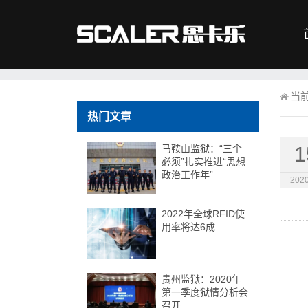
当
热门文章
马鞍山监狱：“三个
1
必须”扎实推进“思想
政治工作年”
2020
2022年全球RFID使
用率将达6成
贵州监狱：2020年
第一季度狱情分析会
召开