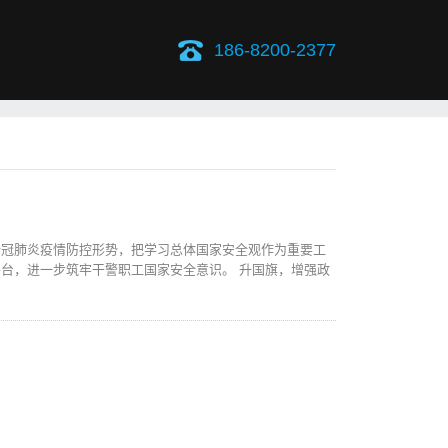
186-8200-2377
新冠肺炎疫情防控形势，把学习总体国家安全观作为重要工
台，进一步筑牢干警职工国家安全意识。 升国旗，增强政