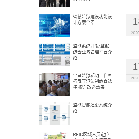
智慧监狱建设功能设
1
计方案介绍
2020
监狱系统开发:监狱
综合业务管理平台介
绍
1
金昌监狱郝明工作室
2020
拓宽罪犯法制教育途
径 提升改造效果
监狱智能巡更系统介
绍
RFID区域人员定位