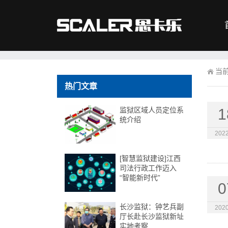
当
热门文章
监狱区域人员定位系
1
统介绍
2022
[智慧监狱建设]江西
司法行政工作迈入
“智能新时代”
0
长沙监狱：钟艺兵副
2020
厅长赴长沙监狱新址
实地考察