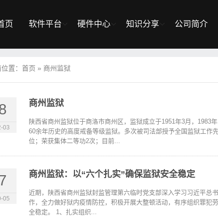
首页
软件平台
硬件中心
知识分享
公司简介
前位置：
首页
»
商州监狱
商州监狱
8
陕西省商州监狱位于商洛市商州区，监狱成立于1951年3月，1983
-03
60余年历史的高度戒备等级监狱。多次被司法部授予全国监狱工作
位；荣获集体二等功2次；目前...
商州监狱：以“六个扎实”确保监狱安全稳定
7
近期，陕西省商州监狱封监管理第六临时党支部深入学习习近平总
-05
作，全力做好狱内疫情防控，积极开展大整顿活动，有序组织罪犯劳
全稳定。 1、扎实组织...