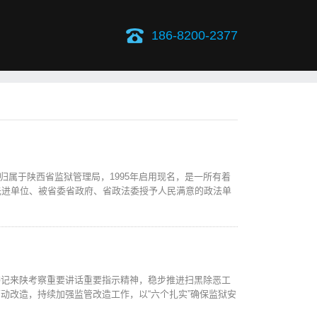
186-8200-2377
年归属于陕西省监狱管理局，1995年启用现名，是一所有着
先进单位、被省委省政府、省政法委授予人民满意的政法单
书记来陕考察重要讲话重要指示精神，稳步推进扫黑除恶工
动改造，持续加强监管改造工作，以“六个扎实”确保监狱安